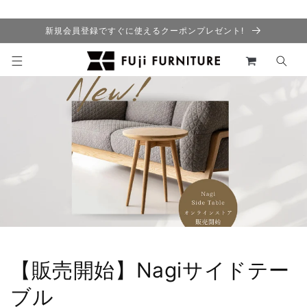
コンテ
ンツに
進む
新規会員登録ですぐに使えるクーポンプレゼント!
カ
ー
ト
【販売開始】Nagiサイドテー
ブル