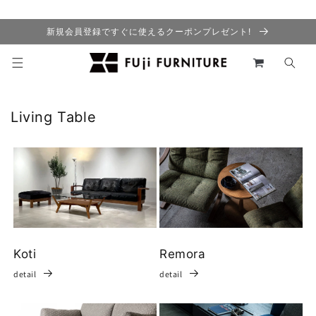
コンテ
ンツに
進む
新規会員登録ですぐに使えるクーポンプレゼント!
カ
ー
ト
Living Table
Koti
Remora
detail
detail