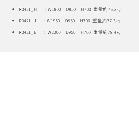
R0421_H ：W1900 D950 H700 重量約76.2㎏
R0421_J ：W1950 D950 H700 重量約77.3㎏
R0421_B ：W2000 D950 H700 重量約78.4㎏
家族の大切な時間
家の顔になるダイニングシーン
ダイニングで過ごす時間は食事をするだけではありませ
ん。様々な用途を持って家族が集う場所。長年使うととそ
の表情は家族の顔にもなってきます。そんな風に思っても