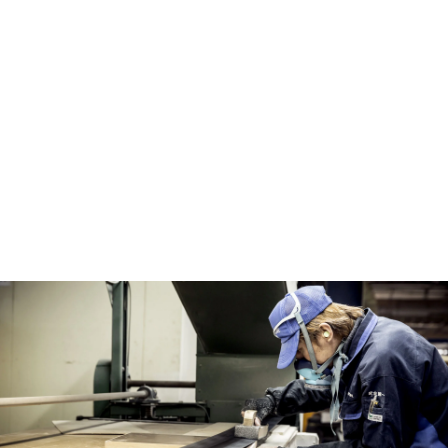
らうために私達に何が出来るのかと考える毎日。木材の色
目の組合せ、機械加工の精度、気持ちいい触り心地の研
磨、遠くから見ても分かる張りのテンション。微妙な色ブ
レを整える塗装。頑丈な設計の梱包。もしかすると気付い
てもらえないような小さな拘りも、全てはお客様にとって
大切な安らぎの時間を邪魔しないためです。私達は、喜ん
でいただいているお客様の顔をイメージしながらモノづく
りをしています。