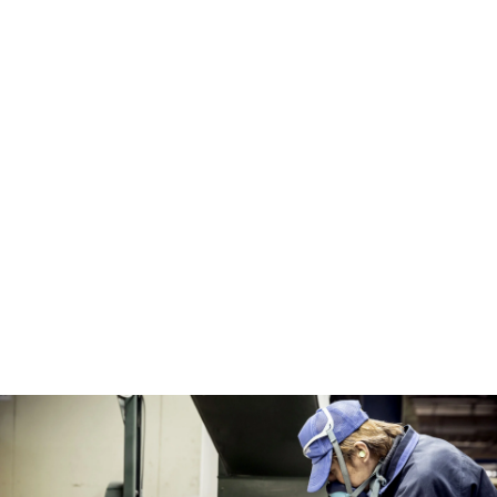
ダイニングで過ごす時間は食事をするだけではありませ
ん。様々な用途を持って家族が集う場所。長年使うととそ
の表情は家族の顔にもなってきます。そんな風に思っても
らうために私達に何が出来るのかと考える毎日。木材の色
目の組合せ、機械加工の精度、気持ちいい触り心地の研
磨、遠くから見ても分かる張りのテンション。微妙な色ブ
レを整える塗装。頑丈な設計の梱包。もしかすると気付い
てもらえないような小さな拘りも、全てはお客様にとって
大切な安らぎの時間を邪魔しないためです。私達は、喜ん
でいただいているお客様の顔をイメージしながらモノづく
りをしています。