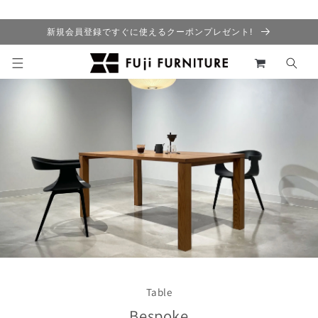
コンテ
ンツに
進む
新規会員登録ですぐに使えるクーポンプレゼント!
カ
ー
ト
Table
Bespoke