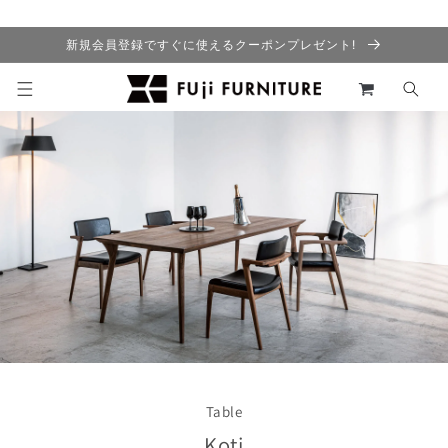
コンテ
ンツに
進む
新規会員登録ですぐに使えるクーポンプレゼント!
カ
ー
ト
Table
Koti