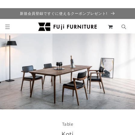
コンテ
ンツに
進む
新規会員登録ですぐに使えるクーポンプレゼント!
カ
ー
ト
Table
Koti