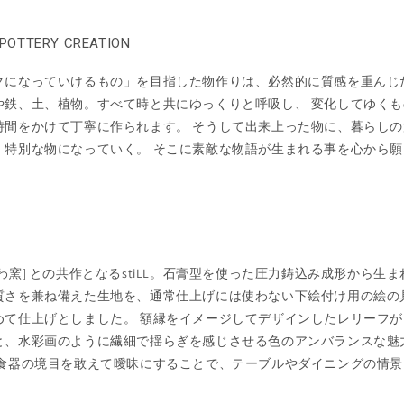
POTTERY CREATION
クになっていけるもの」を目指した物作りは、必然的に質感を重んじ
や鉄、土、植物。すべて時と共にゆっくりと呼吸し、 変化してゆくも
時間をかけて丁寧に作られます。 そうして出来上った物に、暮らし
、特別な物になっていく。 そこに素敵な物語が生まれる事を心から願
わ窯] との共作となるstiLL。⽯膏型を使った圧⼒鋳込み成形から⽣
質さを兼ね備えた⽣地を、通常仕上げには使わない下絵付け⽤の絵の
めて仕上げとしました。 額縁をイメージしてデザインしたレリーフ
と、⽔彩画のように繊細で揺らぎを感じさせる⾊のアンバランスな魅
と⾷器の境⽬を敢えて曖昧にすることで、テーブルやダイニングの情