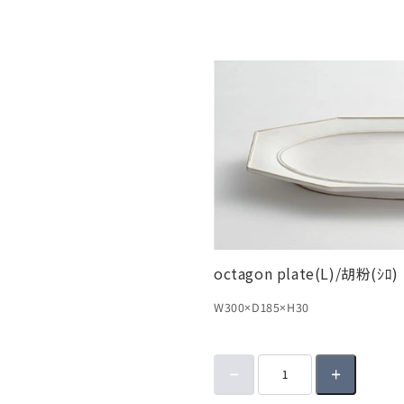
octagon plate(L)/胡粉(ｼﾛ)
W300×D185×H30