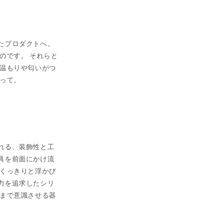
たプロダクトへ。
のです。 それらと
の温もりや匂いがつ
って。
まれる、装飾性と⼯
具を前面にかけ流
がくっきりと浮かび
⼒を追求したシリ
景まで意識させる器