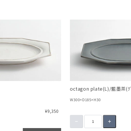
octagon plate(L)/藍墨茶(ｸ
W300×D185×H30
¥9,350