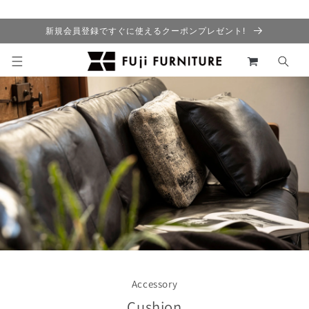
コンテ
ンツに
進む
新規会員登録ですぐに使えるクーポンプレゼント!
カ
ー
ト
Accessory
Cushion