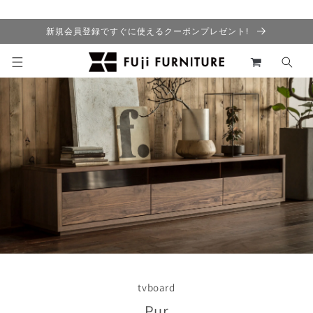
コンテ
ンツに
進む
新規会員登録ですぐに使えるクーポンプレゼント!
カ
ー
ト
tvboard
Pur