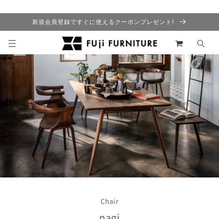
コンテ
ンツに
進む
新規会員登録ですぐに使えるクーポンプレゼント!
カ
ー
ト
Chair
nagi