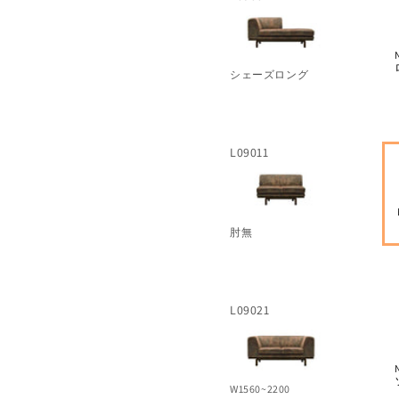
シェーズロング
L09011
肘無
L09021
W1560~2200