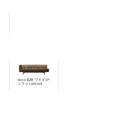
P
P
Novo 右肘 ワイド3P
ソファ L09031R