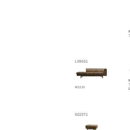
L09031
W2210
X02571