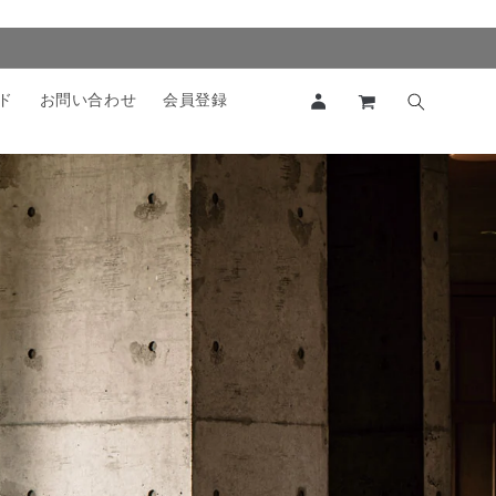
ロ
カ
グ
ー
ド
お問い合わせ
会員登録
イ
ト
ン