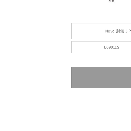
Novo 肘無 3
L09011S