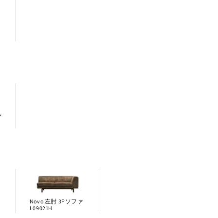
ァ
P
Novo 左肘 3Pソファ
L09021H