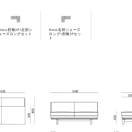
Novo 肘無3P+左肘シ
Novo 右肘シェーズ
ェーズロングセット
ロング+肘無3Pセッ
ト